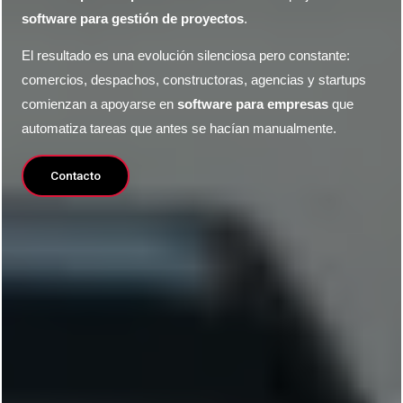
software para gestión de proyectos
.
El resultado es una evolución silenciosa pero constante:
comercios, despachos, constructoras, agencias y startups
comienzan a apoyarse en
software para empresas
que
automatiza tareas que antes se hacían manualmente.
Contacto