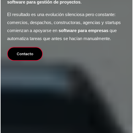
software para gestión de proyectos
.
El resultado es una evolución silenciosa pero constante:
comercios, despachos, constructoras, agencias y startups
comienzan a apoyarse en
software para empresas
que
automatiza tareas que antes se hacían manualmente.
Contacto