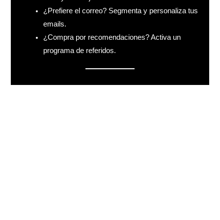
¿Prefiere el correo? Segmenta y personaliza tus
emails.
¿Compra por recomendaciones? Activa un
programa de referidos.
5. Empaqueta valor, no solo productos
Muchas veces vender más no implica tener
más productos, sino ofrecerlos de forma
diferente. Combina artículos
complementarios, crea promociones por
tiempo limitado o agrupa servicios en
paquetes exclusivos.