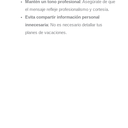
Mantén un tono profesional
: Asegúrate de que
el mensaje refleje profesionalismo y cortesía.
Evita compartir información personal
innecesaria
: No es necesario detallar tus
planes de vacaciones.