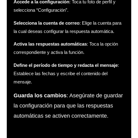
Accede a la configuración
: Toca tu foto de perfil y
selecciona “Configuración”.
Selecciona la cuenta de correo
: Elige la cuenta para
la cual deseas configurar la respuesta automática.
Activa las respuestas automáticas
: Toca la opción
correspondiente y activa la función.
Define el período de tiempo y redacta el mensaje
:
Establece las fechas y escribe el contenido del
mensaje.
Guarda los cambios
: Asegúrate de guardar
la configuración para que las respuestas
automáticas se activen correctamente.