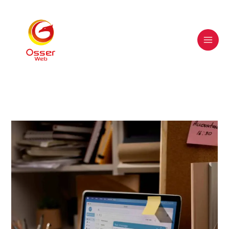
Skip
to
content