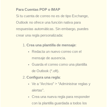
Para Cuentas POP o IMAP
Si tu cuenta de correo no es de tipo Exchange,
Outlook no ofrece una función nativa para
respuestas automáticas. Sin embargo, puedes
crear una regla personalizada:
Crea una plantilla de mensaje
:
Redacta un nuevo correo con el
mensaje de ausencia.
Guarda el correo como una plantilla
de Outlook (*.oft).
Configura una regla
:
Ve a “Archivo” > “Administrar reglas y
alertas”.
Crea una nueva regla para responder
con la plantilla guardada a todos los