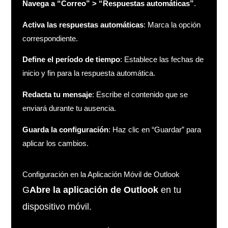
Navega a “Correo” > “Respuestas automáticas”
.
Activa las respuestas automáticas
: Marca la opción
correspondiente.
Define el período de tiempo
: Establece las fechas de
inicio y fin para la respuesta automática.
Redacta tu mensaje
: Escribe el contenido que se
enviará durante tu ausencia.
Guarda la configuración
: Haz clic en “Guardar” para
aplicar los cambios.
Configuración en la Aplicación Móvil de Outlook
G
Abre la aplicación de Outlook
en tu
dispositivo móvil.