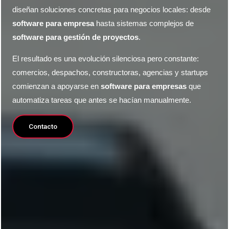
diseñan soluciones concretas para negocios locales: desde
software para empresa
hasta sistemas complejos de
software para gestión de proyectos
.
El resultado es una evolución silenciosa pero constante:
comercios, despachos, constructoras, agencias y startups
comienzan a apoyarse en
software para empresas
que
automatiza tareas que antes se hacían manualmente.
Contacto