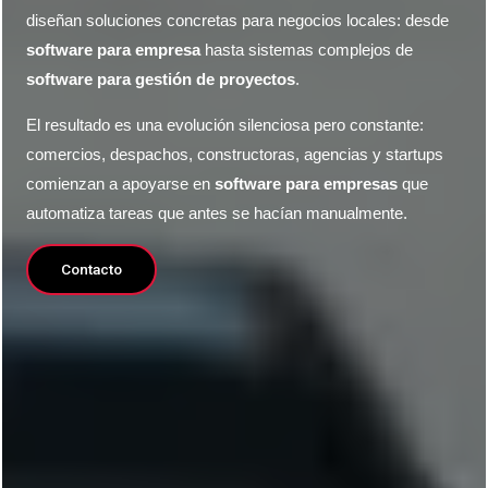
diseñan soluciones concretas para negocios locales: desde
software para empresa
hasta sistemas complejos de
software para gestión de proyectos
.
El resultado es una evolución silenciosa pero constante:
comercios, despachos, constructoras, agencias y startups
comienzan a apoyarse en
software para empresas
que
automatiza tareas que antes se hacían manualmente.
Contacto