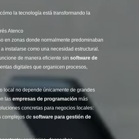
cómo la tecnología está transformando la
rés Atenco
luso en zonas donde normalmente predominaban
ó a instalarse como una necesidad estructural.
funcione de manera eficiente sin
software de
entas digitales que organicen procesos,
ico local no depende únicamente de grandes
on las
empresas de programación
más
luciones concretas para negocios locales:
s complejos de
software para gestión de