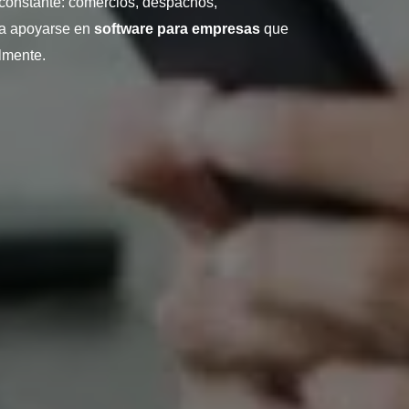
 constante: comercios, despachos,
 a apoyarse en
software para empresas
que
lmente.