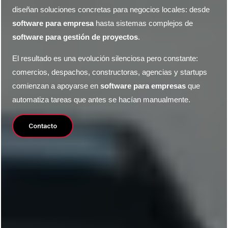
diseñan soluciones concretas para negocios locales: desde
software para empresa
hasta sistemas complejos de
software para gestión de proyectos
.
El resultado es una evolución silenciosa pero constante:
comercios, despachos, constructoras, agencias y startups
comienzan a apoyarse en
software para empresas
que
automatiza tareas que antes se hacían manualmente.
Contacto