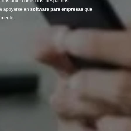
 constante: comercios, despachos,
 a apoyarse en
software para empresas
que
lmente.