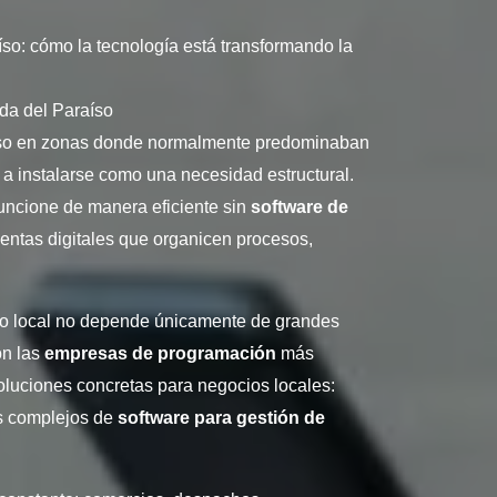
o: cómo la tecnología está transformando la
da del Paraíso
luso en zonas donde normalmente predominaban
ó a instalarse como una necesidad estructural.
funcione de manera eficiente sin
software de
entas digitales que organicen procesos,
ico local no depende únicamente de grandes
on las
empresas de programación
más
luciones concretas para negocios locales:
s complejos de
software para gestión de