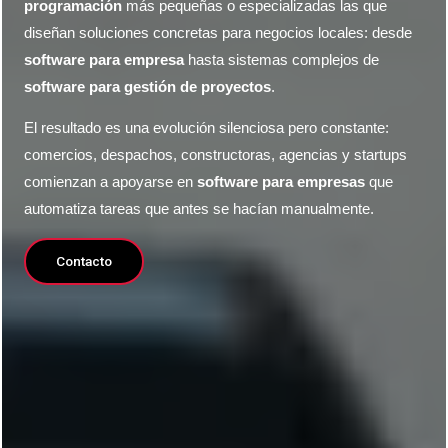
programación
más pequeñas o especializadas las que
diseñan soluciones concretas para negocios locales: desde
software para empresa
hasta sistemas complejos de
software para gestión de proyectos
.
El resultado es una evolución silenciosa pero constante:
comercios, despachos, constructoras, agencias y startups
comienzan a apoyarse en
software para empresas
que
automatiza tareas que antes se hacían manualmente.
Contacto