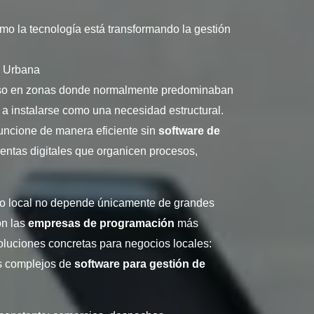
o la tecnología está transformando la gestión
 Urbana
luso en zonas donde normalmente predominaban
ó a instalarse como una necesidad estructural.
funcione de manera eficiente sin
software de
entas digitales que organicen procesos,
ico local no depende únicamente de grandes
on las
empresas de programación
más
luciones concretas para negocios locales:
s complejos de
software para gestión de