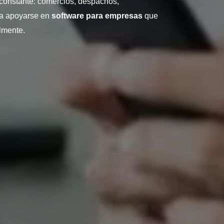
 constante: comercios, despachos,
 a apoyarse en
software para empresas
que
lmente.