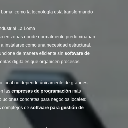
 Loma: cómo la tecnología está transformando
ndustrial La Loma
luso en zonas donde normalmente predominaban
ó a instalarse como una necesidad estructural.
funcione de manera eficiente sin
software de
entas digitales que organicen procesos,
ico local no depende únicamente de grandes
on las
empresas de programación
más
luciones concretas para negocios locales:
s complejos de
software para gestión de