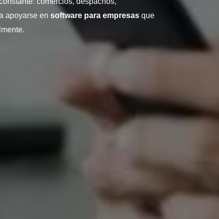
 constante: comercios, despachos,
 a apoyarse en
software para empresas
que
lmente.