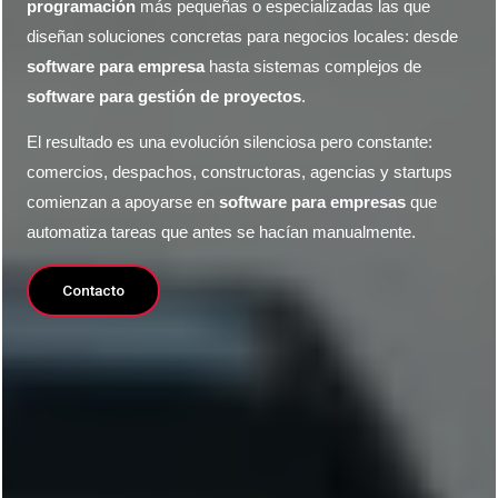
programación
más pequeñas o especializadas las que
diseñan soluciones concretas para negocios locales: desde
software para empresa
hasta sistemas complejos de
software para gestión de proyectos
.
El resultado es una evolución silenciosa pero constante:
comercios, despachos, constructoras, agencias y startups
comienzan a apoyarse en
software para empresas
que
automatiza tareas que antes se hacían manualmente.
Contacto