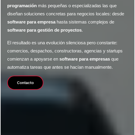
programación
más pequeñas o especializadas las que
diseñan soluciones concretas para negocios locales: desde
software para empresa
hasta sistemas complejos de
software para gestión de proyectos
.
El resultado es una evolución silenciosa pero constante:
comercios, despachos, constructoras, agencias y startups
comienzan a apoyarse en
software para empresas
que
automatiza tareas que antes se hacían manualmente.
Contacto