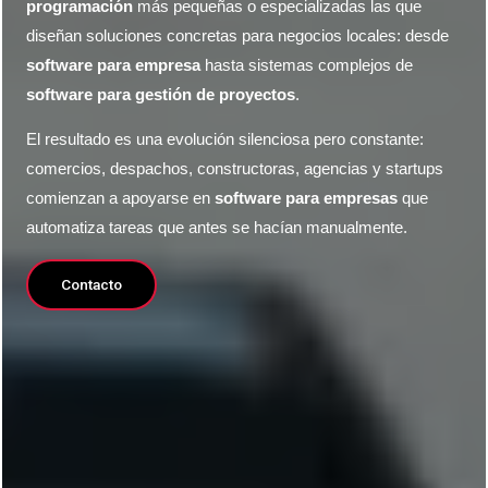
programación
más pequeñas o especializadas las que
diseñan soluciones concretas para negocios locales: desde
software para empresa
hasta sistemas complejos de
software para gestión de proyectos
.
El resultado es una evolución silenciosa pero constante:
comercios, despachos, constructoras, agencias y startups
comienzan a apoyarse en
software para empresas
que
automatiza tareas que antes se hacían manualmente.
Contacto