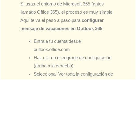
Si usas el entorno de Microsoft 365 (antes
llamado Office 365), el proceso es muy simple.
Aquí te va el paso a paso para
configurar
mensaje de vacaciones en Outlook 365
:
Entra a tu cuenta desde
outlook.office.com
Haz clic en el engrane de configuración
(arriba a la derecha).
Selecciona “Ver toda la configuración de
Outlook”.
Dentro de “Correo”, entra a “Respuestas
automáticas”.
Activa la opción “Enviar respuestas
automáticas”.
Escribe tu
mensaje de vacaciones en
Outlook
, define fechas de inicio y fin.