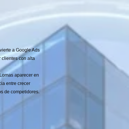
nvierte a Google Ads
 clientes con alta
 Lomas aparecer en
ia entre crecer
os de competidores.