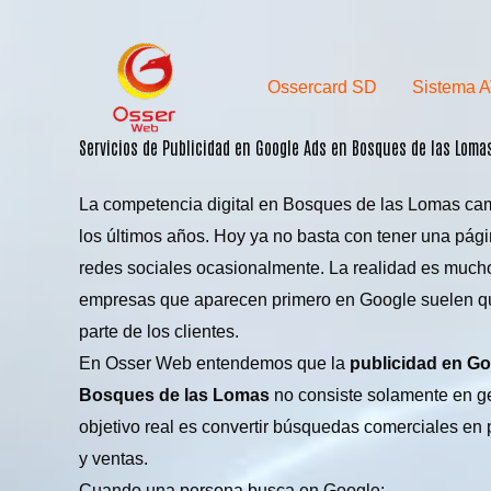
Skip
to
content
Ossercard SD
Sistema 
Servicios de Publicidad en Google Ads en Bosques de las Lom
La competencia digital en Bosques de las Lomas ca
los últimos años. Hoy ya no basta con tener una pág
redes sociales ocasionalmente. La realidad es much
empresas que aparecen primero en Google suelen q
parte de los clientes.
En Osser Web entendemos que la
publicidad en G
Bosques de las Lomas
no consiste solamente en gen
objetivo real es convertir búsquedas comerciales en
y ventas.
Cuando una persona busca en Google: