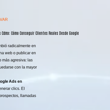
AVAR
as Cdmx: Cómo Conseguir Clientes Reales Desde Google
mbió radicalmente en
ina web o publicar en
o más agresiva: las
uedarse con la mayor
oogle Ads en
erar clics. El
 prospectos, llamadas