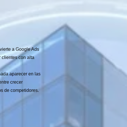
nvierte a Google Ads
 clientes con alta
ada aparecer en las
entre crecer
os de competidores.