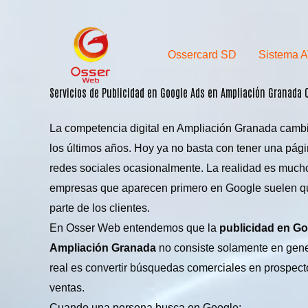
Skip
to
content
Ossercard SD
Sistema 
Servicios de Publicidad en Google Ads en Ampliación Granada
La competencia digital en Ampliación Granada camb
los últimos años. Hoy ya no basta con tener una pág
redes sociales ocasionalmente. La realidad es much
empresas que aparecen primero en Google suelen q
parte de los clientes.
En Osser Web entendemos que la
publicidad en G
Ampliación Granada
no consiste solamente en genera
real es convertir búsquedas comerciales en prospect
ventas.
Cuando una persona busca en Google: