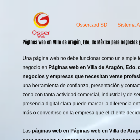
Skip
to
content
Ossercard SD
Sistema 
Páginas web en
Villa de Aragón
, Edo. de México para negocios
Una página web no debe funcionar como un simple fol
negocio en
Páginas web en
Villa de Aragón
, Edo. 
negocios y empresas que necesitan verse profes
una herramienta de confianza, presentación y contact
zona con tanta actividad comercial, industrial y de ser
presencia digital clara puede marcar la diferencia en
más o convertirse en la empresa que el cliente decide
Las
páginas web en Páginas web en Villa de Arag
para negocios y empresas que necesitan verse p