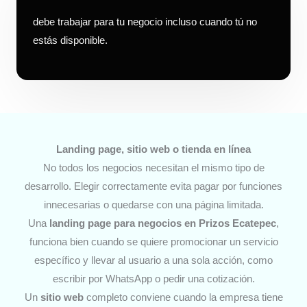
debe trabajar para tu negocio incluso cuando tú no
estás disponible.
Landing page, sitio web o tienda en línea
No todos los negocios necesitan el mismo tipo de
desarrollo. Elegir correctamente evita pagar por funciones
innecesarias o quedarse con una página limitada.
Una
landing page para negocios
en
Prizos Ecatepec
,
funciona bien cuando se quiere promocionar un servicio
específico y llevar al usuario a una sola acción, como
escribir por WhatsApp o pedir una cotización.
Un
sitio web
completo conviene cuando la empresa tiene