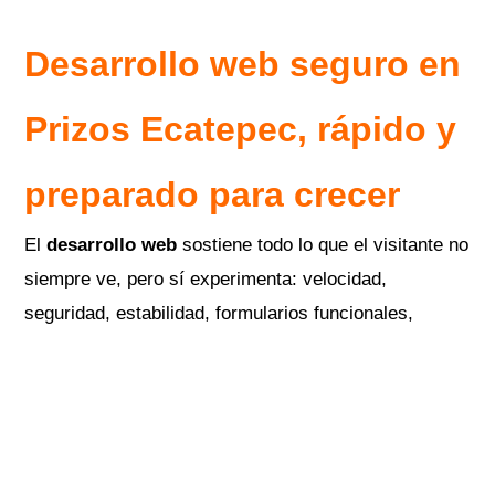
Desarrollo web seguro en
Prizos Ecatepec
, rápido y
preparado para crecer
El
desarrollo web
sostiene todo lo que el visitante no
siempre ve, pero sí experimenta: velocidad,
seguridad, estabilidad, formularios funcionales,
compatibilidad móvil, estructura técnica y facilidad
para actualizar contenido.
Una empresa que contrata
diseño web para negocios
o
diseño web para empresas
debe considerar aspectos como
dominio, hosting, certificado SSL, respaldos, mantenimiento,