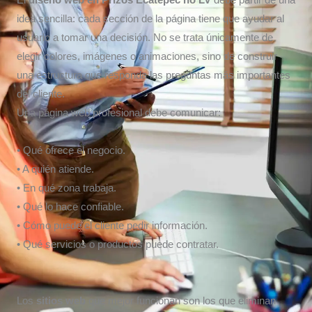
El
diseño web en Prizos Ecatepec
no LV
debe partir de una
idea sencilla: cada sección de la página tiene que ayudar al
usuario a tomar una decisión. No se trata únicamente de
elegir colores, imágenes o animaciones, sino de construir
una estructura que responda las preguntas más importantes
del cliente.
Una página web profesional debe comunicar:
• Qué ofrece el negocio.
• A quién atiende.
• En qué zona trabaja.
• Qué lo hace confiable.
• Cómo puede el cliente pedir información.
• Qué servicios o productos puede contratar.
Los
sitios web
que mejor funcionan son los que eliminan