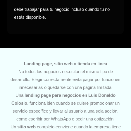
debe trabajar para tu negocio incluso cuando tú no
estás disponible.
Landing page, sitio web o tienda en línea
No todos los negocios necesitan el mismo tipo de
desarrollo. Elegir correctamente evita pagar por funciones
innecesarias o quedarse con una página limitada.
Una
landing page para negocios
en Luis Donaldo
Colosio
, funciona bien cuando se quiere promocionar un
servicio específico y llevar al usuario a una sola acción,
como escribir por WhatsApp o pedir una cotización.
Un
sitio web
completo conviene cuando la empresa tiene