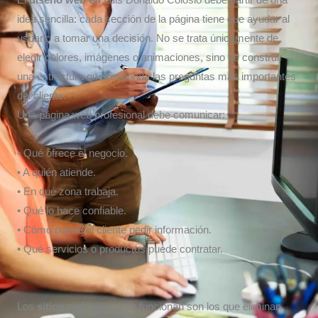
El
diseño web en
Luis Donaldo Colosio debe partir de una
idea sencilla: cada sección de la página tiene que ayudar al
usuario a tomar una decisión. No se trata únicamente de
elegir colores, imágenes o animaciones, sino de construir
una estructura que responda las preguntas más importantes
del cliente.
Una página web profesional debe comunicar:
• Qué ofrece el negocio.
• A quién atiende.
• En qué zona trabaja.
• Qué lo hace confiable.
• Cómo puede el cliente pedir información.
• Qué servicios o productos puede contratar.
Los
sitios web
que mejor funcionan son los que eliminan