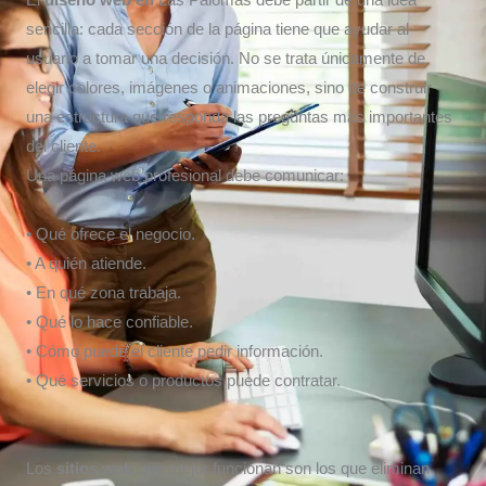
El
diseño web en
Las Palomas debe partir de una idea
sencilla: cada sección de la página tiene que ayudar al
usuario a tomar una decisión. No se trata únicamente de
elegir colores, imágenes o animaciones, sino de construir
una estructura que responda las preguntas más importantes
del cliente.
Una página web profesional debe comunicar:
• Qué ofrece el negocio.
• A quién atiende.
• En qué zona trabaja.
• Qué lo hace confiable.
• Cómo puede el cliente pedir información.
• Qué servicios o productos puede contratar.
Los
sitios web
que mejor funcionan son los que eliminan