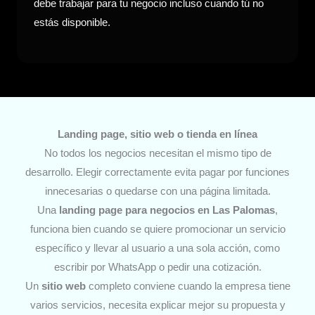
debe trabajar para tu negocio incluso cuando tú no
estás disponible.
Landing page, sitio web o tienda en línea
No todos los negocios necesitan el mismo tipo de
desarrollo. Elegir correctamente evita pagar por funciones
innecesarias o quedarse con una página limitada.
Una
landing page para negocios
en Las Palomas
,
funciona bien cuando se quiere promocionar un servicio
específico y llevar al usuario a una sola acción, como
escribir por WhatsApp o pedir una cotización.
Un
sitio web
completo conviene cuando la empresa tiene
varios servicios, necesita explicar mejor su propuesta y