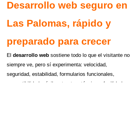
Desarrollo web seguro en
Las Palomas
, rápido y
preparado para crecer
El
desarrollo web
sostiene todo lo que el visitante no
siempre ve, pero sí experimenta: velocidad,
seguridad, estabilidad, formularios funcionales,
compatibilidad móvil, estructura técnica y facilidad
para actualizar contenido.
Una empresa que contrata
diseño web para negocios
o
diseño web para empresas
debe considerar aspectos como
dominio, hosting, certificado SSL, respaldos, mantenimiento,
acceso administrativo y posibilidad de agregar nuevas