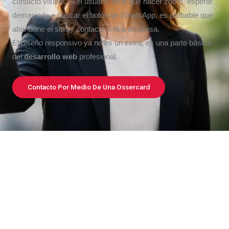
contacto visible. Si el usuario tiene que hacer zoom, esperar
demasiado o buscar el botón de WhatsApp, es probable que
abandone el sitio y contacte a otra empresa.
El diseño responsivo ya no es un extra; es una parte básica
del
desarrollo web
profesional.
Contacto Por Medio De Una Ossercard