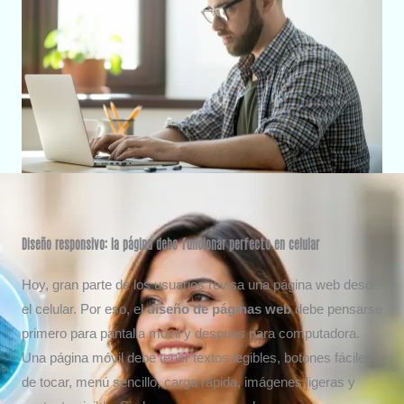
Diseño responsivo: la página debe funcionar perfecto en celular
Hoy, gran parte de los usuarios revisa una página web desde
el celular. Por eso, el
diseño de páginas web
debe pensarse
primero para pantalla móvil y después para computadora.
Una página móvil debe tener textos legibles, botones fáciles
de tocar, menú sencillo, carga rápida, imágenes ligeras y