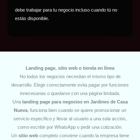
debe trabajar para tu negocio incluso cuando tú no
estás disponible.
Landing page, sitio web o tienda en línea
No todos los negocios necesitan el mismo tipo de
desarrollo. Elegir correctamente evita pagar por funciones
innecesarias o quedarse con una página limitada.
Una
landing page para negocios
en Jardines de Casa
Nueva
, funciona bien cuando se quiere promocionar un
servicio específico y llevar al usuario a una sola acción,
como escribir por WhatsApp o pedir una cotización.
Un
sitio web
completo conviene cuando la empresa tiene