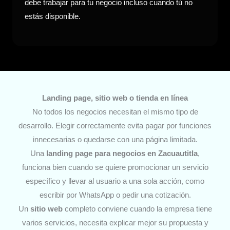
debe trabajar para tu negocio incluso cuando tú no
estás disponible.
Landing page, sitio web o tienda en línea
No todos los negocios necesitan el mismo tipo de
desarrollo. Elegir correctamente evita pagar por funciones
innecesarias o quedarse con una página limitada.
Una
landing page para negocios
en Zacuautitla
,
funciona bien cuando se quiere promocionar un servicio
específico y llevar al usuario a una sola acción, como
escribir por WhatsApp o pedir una cotización.
Un
sitio web
completo conviene cuando la empresa tiene
varios servicios, necesita explicar mejor su propuesta y