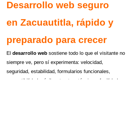
Desarrollo web seguro
en
Zacuautitla
, rápido y
preparado para crecer
El
desarrollo web
sostiene todo lo que el visitante no
siempre ve, pero sí experimenta: velocidad,
seguridad, estabilidad, formularios funcionales,
compatibilidad móvil, estructura técnica y facilidad
para actualizar contenido.
Una empresa que contrata
diseño web para negocios
o
diseño web para empresas
debe considerar aspectos como
dominio, hosting, certificado SSL, respaldos, mantenimiento,
acceso administrativo y posibilidad de agregar nuevas