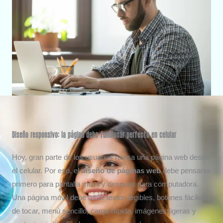
Diseño responsivo: la página debe funcionar perfecto en celular
Hoy, gran parte de los usuarios revisa una página web desde
el celular. Por eso, el
diseño de páginas web
debe pensarse
primero para pantalla móvil y después para computadora.
Una página móvil debe tener textos legibles, botones fáciles
de tocar, menú sencillo, carga rápida, imágenes ligeras y