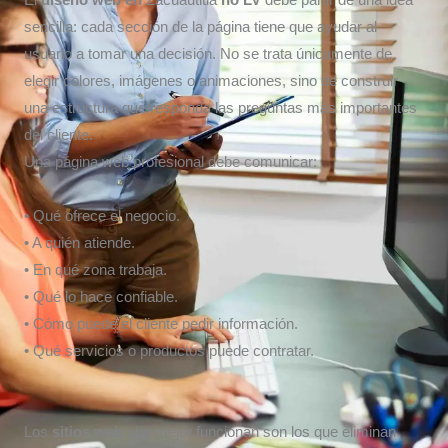
El
diseño web en
Zacuautitla
no LV
debe partir de una idea
sencilla: cada sección de la página tiene que ayudar al
usuario a tomar una decisión. No se trata únicamente de
elegir colores, imágenes o animaciones, sino de construir
una estructura que responda las preguntas más importantes
del cliente.
Una página web profesional debe comunicar:
• Qué ofrece el negocio.
• A quién atiende.
• En qué zona trabaja.
• Qué lo hace confiable.
• Cómo puede el cliente pedir información.
• Qué servicios o productos puede contratar.
Los
sitios web
que mejor funcionan son los que eliminan