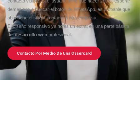
contacto visible. Si el usuario tiene que hacer zoom, esperar
demasiado o buscar el botón de WhatsApp, es probable que
abandone el sitio y contacte a otra empresa.
El diseño responsivo ya no es un extra; es una parte básica
del
desarrollo web
profesional.
Contacto Por Medio De Una Ossercard