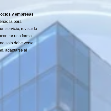
gocios y empresas
señadas para
 servicio, revisar la
ncontrar una forma
 no solo debe verse
ad, adaptarse al