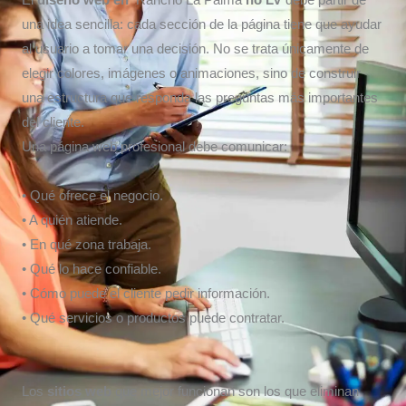
El
diseño web en
Rancho La Palma
no LV
debe partir de
una idea sencilla: cada sección de la página tiene que ayudar
al usuario a tomar una decisión. No se trata únicamente de
elegir colores, imágenes o animaciones, sino de construir
una estructura que responda las preguntas más importantes
del cliente.
Una página web profesional debe comunicar:
• Qué ofrece el negocio.
• A quién atiende.
• En qué zona trabaja.
• Qué lo hace confiable.
• Cómo puede el cliente pedir información.
• Qué servicios o productos puede contratar.
Los
sitios web
que mejor funcionan son los que eliminan