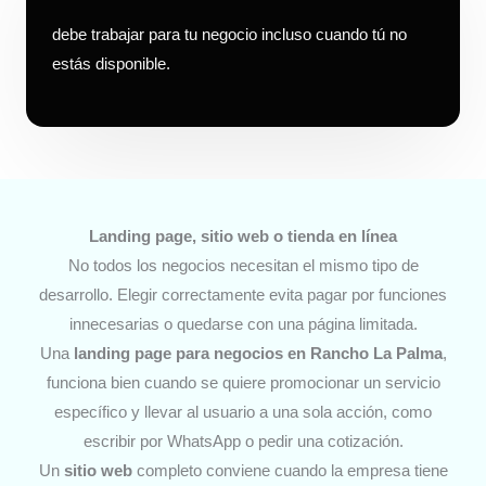
debe trabajar para tu negocio incluso cuando tú no
estás disponible.
Landing page, sitio web o tienda en línea
No todos los negocios necesitan el mismo tipo de
desarrollo. Elegir correctamente evita pagar por funciones
innecesarias o quedarse con una página limitada.
Una
landing page para negocios
en Rancho La Palma
,
funciona bien cuando se quiere promocionar un servicio
específico y llevar al usuario a una sola acción, como
escribir por WhatsApp o pedir una cotización.
Un
sitio web
completo conviene cuando la empresa tiene