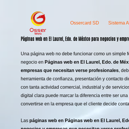
Skip
to
content
Ossercard SD
Sistema 
Páginas web en
El Laurel
, Edo. de México para negocios y emp
Una página web no debe funcionar como un simple fol
negocio en
Páginas web en El Laurel, Edo. de Méx
empresas que necesitan verse profesionales
, de
herramienta de confianza, presentación y contacto di
con tanta actividad comercial, industrial y de servicio
digital clara puede marcar la diferencia entre ser un
convertirse en la empresa que el cliente decide conta
Las
páginas web en Páginas web en El Laurel, Ed
negocios y empresas que necesitan verse profes