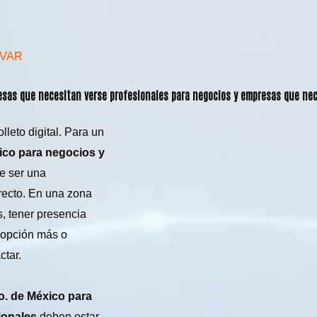
AVAR
resas que necesitan verse profesionales para negocios y empresas que ne
leto digital. Para un
ico para negocios y
be ser una
recto. En una zona
s, tener presencia
a opción más o
ctar.
o. de México para
ionales
deben estar