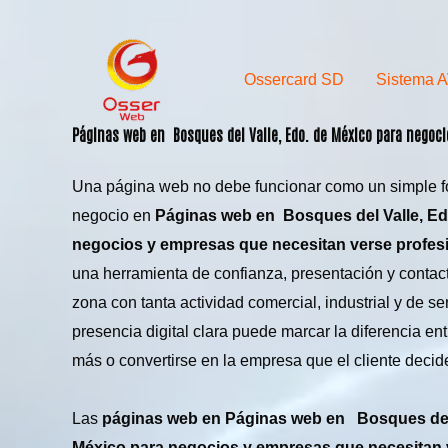
Skip
to
content
Ossercard SD
Sistema 
Páginas web en
Bosques del Valle
, Edo. de México para negoc
Una página web no debe funcionar como un simple fol
negocio en
Páginas web en Bosques del Valle, Ed
negocios y empresas que necesitan verse profes
una herramienta de confianza, presentación y contact
zona con tanta actividad comercial, industrial y de ser
presencia digital clara puede marcar la diferencia en
más o convertirse en la empresa que el cliente decide
Las
páginas web en Páginas web en Bosques del 
México para negocios y empresas que necesitan 