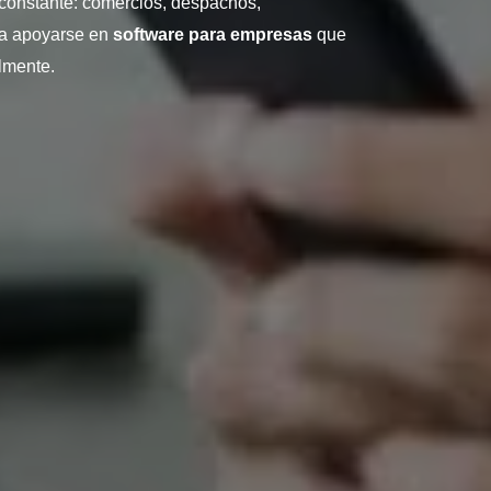
 constante: comercios, despachos,
 a apoyarse en
software para empresas
que
lmente.