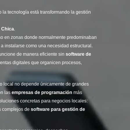
la tecnología está transformando la gestión
 Chica
.
luso en zonas donde normalmente predominaban
ó a instalarse como una necesidad estructural.
funcione de manera eficiente sin
software de
entas digitales que organicen procesos,
ico local no depende únicamente de grandes
on las
empresas de programación
más
luciones concretas para negocios locales:
s complejos de
software para gestión de