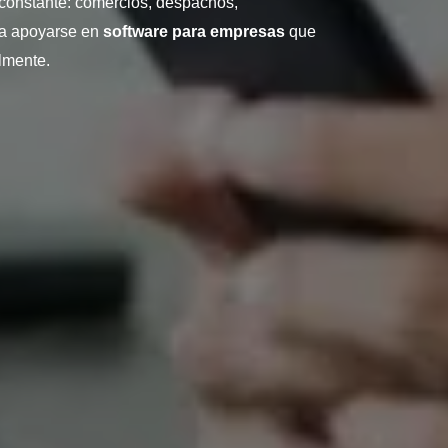
 constante: comercios, despachos,
 a apoyarse en
software para empresas
que
lmente.