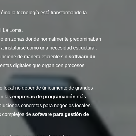
cómo la tecnología está transformando la
al La Loma
.
luso en zonas donde normalmente predominaban
ó a instalarse como una necesidad estructural.
funcione de manera eficiente sin
software de
entas digitales que organicen procesos,
ico local no depende únicamente de grandes
on las
empresas de programación
más
luciones concretas para negocios locales:
s complejos de
software para gestión de