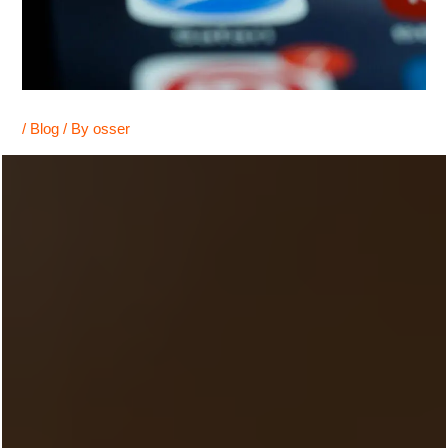
/
Blog
/ By
osser