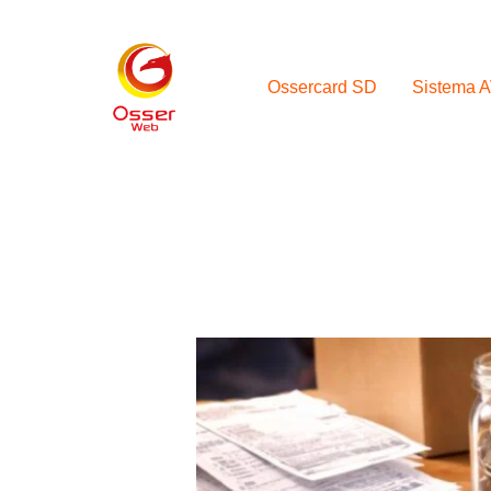
Skip
to
content
Ossercard SD
Sistema 